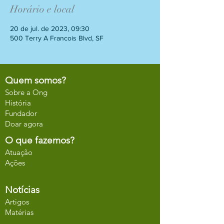
Horário e local
20 de jul. de 2023, 09:30
500 Terry A Francois Blvd, SF
Quem somos?
Sobre a Ong
História
Fundador
Doar agora
O que fazemos?
Atuação
Ações
Notícias
Artigos
Matérias