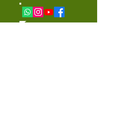
ONG Reflorestar é viver
Luiz Bettoni
(12) 9.9793-9503
reflorestareviver@hotmail.com
Guaratinguetá - SP
LACOMUNI
©2018 desenvolvido por
- Todos os
direitos reservados - Projeto Reflorestar é Viver