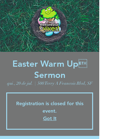
Easter Warm Up
Sermon
qui., 20 de jul.
  |  
500 Terry A Francois Blvd, SF
Registration is closed for this
event.
Got It