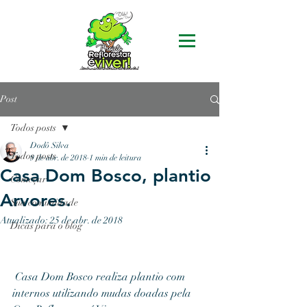
Post
Todos posts
Dodô Silva
Todos posts
9 de abr. de 2018
1 min de leitura
Casa Dom Bosco, plantio
Começar
Arvores.
Sua comunidade
Atualizado:
25 de abr. de 2018
Dicas para o blog
 Casa Dom Bosco realiza plantio com 
internos utilizando mudas doadas pela 